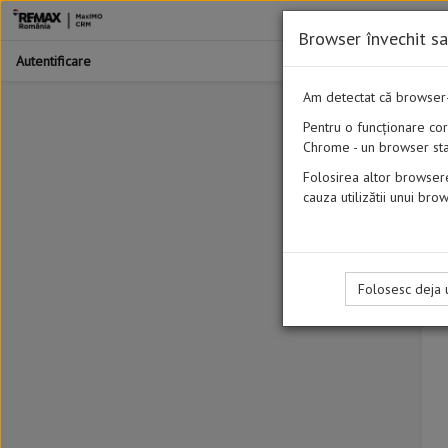
Browser învechit s
Autentificare
Am detectat că browser
Pentru o funcționare co
Chrome - un browser stab
Folosirea altor browser
cauza utilizătii unui brow
Folosesc deja 