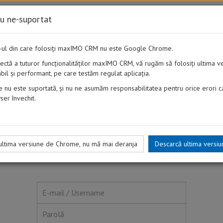
au ne-suportat
-ul din care folosiți maxIMO CRM nu este Google Chrome.
rectă a tuturor funcționalităților maxIMO CRM, vă rugăm să folosiți ultima 
il și performant, pe care testăm regulat aplicația.
e nu este suportată, și nu ne asumăm responsabilitatea pentru orice erori 
ser învechit.
ultima versiune de Chrome, nu mă mai deranja
Descarcă ultima vers